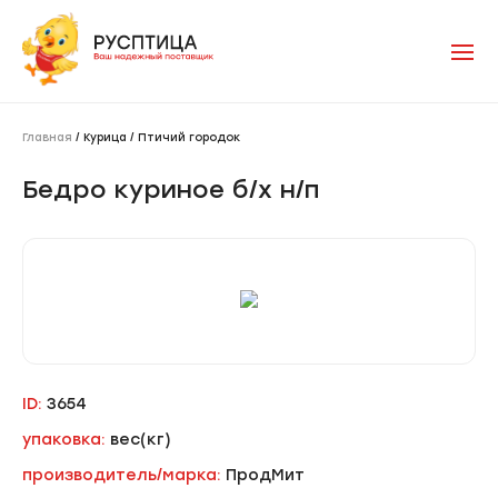
Главная
/ Курица / Птичий городок
Бедро куриное б/х н/п
ID:
3654
упаковка:
вес(кг)
производитель/марка:
ПродМит